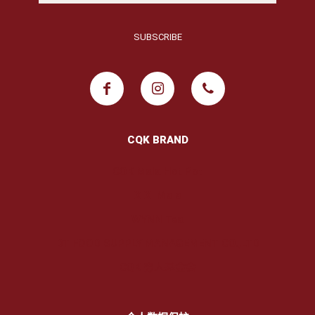
CQK BRAND
COK Mala Hot Pot
XIXI Mala
WYNN Tea
DT FOOD SUPPLY MANAGEMENT CO.,LTD
CQK 穷人基金会